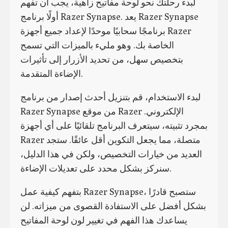
لبدء رحلتك نحو لوحة مفاتيح زاهية، يجب أن تفهم
أولًا برنامج Razer Synapse. يعد Razer Synapse
برنامجًا سحابيًا موحدًا لإعداد جميع أجهزة Razer
الخاصة بك. وهو مليء بالميزات التي تسمح
بتخصيص سهل، من تحديد الأزرار إلى تأثيرات
الإضاءة المتقدمة.
لبدء الاستخدام، قم بتنزيل أحدث إصدار من برنامج
Razer Synapse من موقع Razer الإلكتروني.
بمجرد تثبيته، سيتعرف البرنامج تلقائيًا على أي أجهزة
Razer متصلة، مما يجعل التكوين أقل عائقًا. ستجد
العديد من خيارات التخصيص، ولكن في هذا الدليل،
سنركز بشكل محدد على تعديلات الإضاءة.
بتفهم كيفية عمل Razer Synapse، ستصبح قادرًا
بشكل أفضل على الاستفادة القصوى من ميزاته. لن
يساعدك هذا الفهم في تغيير لون لوحة المفاتيح